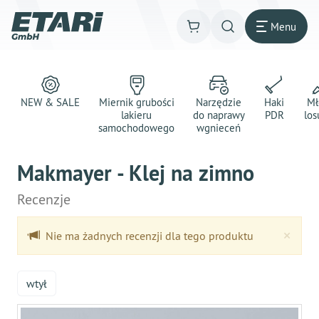
Menu
NEW & SALE
Miernik grubości
Narzędzie
Haki
Mł
lakieru
do naprawy
PDR
los
samochodowego
wgnieceń
Makmayer - Klej na zimno
Recenzje
Clo
×
Nie ma żadnych recenzji dla tego produktu
wtył