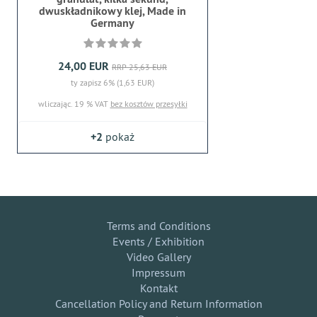
dwuskładnikowy klej, Made in
Germany
24,00 EUR
RRP 25,63 EUR
ty zapisz 6% (1,63 EUR)
wliczając. 19 % VAT
bez kosztów przesyłki
+2
pokaż
Terms and Conditions
Events / Exhibition
Video Gallery
Impressum
Kontakt
Cancellation Policy and Return Information