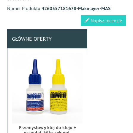
Numer Produktu
4260357181678-Makmayer-MAS
Napisz recenzje
GŁÓWNE OFERTY
Przemysłowy klej do kleju +
granulat, kilka sekund,