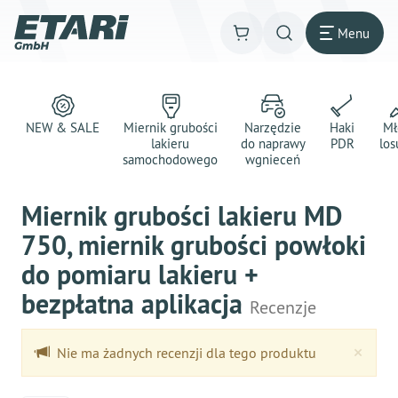
Menu
NEW & SALE
Miernik grubości
Narzędzie
Haki
Mł
lakieru
do naprawy
PDR
los
samochodowego
wgnieceń
Miernik grubości lakieru MD
750, miernik grubości powłoki
do pomiaru lakieru +
bezpłatna aplikacja
Recenzje
Clo
×
Nie ma żadnych recenzji dla tego produktu