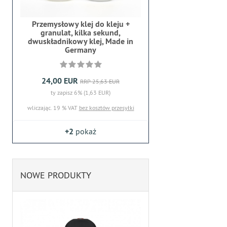
Przemysłowy klej do kleju +
granulat, kilka sekund,
dwuskładnikowy klej, Made in
Germany
24,00 EUR
RRP 25,63 EUR
ty zapisz 6% (1,63 EUR)
wliczając. 19 % VAT
bez kosztów przesyłki
+2
pokaż
NOWE PRODUKTY