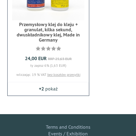
Przemysłowy klej do kleju +
granulat, kilka sekund,
dwuskładnikowy klej, Made in
Germany
24,00 EUR
RRP 25,63 EUR
ty zapisz 6% (1,63 EUR)
wliczając. 19 % VAT
bez kosztów przesyłki
+2
pokaż
Terms and Conditions
Events / Exhibition