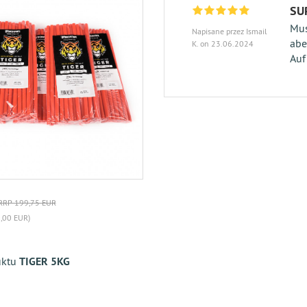
SU
Mus
Napisane przez Ismail
abe
K. on 23.06.2024
Auf
RRP 199,75 EUR
0,00 EUR)
uktu
TIGER 5KG