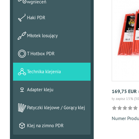
wgnieceń
Haki PDR
Młotek losujący
T Hotbox PDR
Technika klejenia
Adapter kleju
169,75 EUR
ty zapisz 15% (3
Patyczki klejowe / Gorący klej
Numer Prod
Klej na zimno PDR