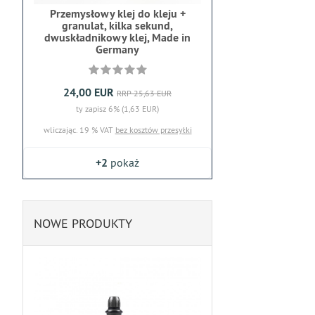
Przemysłowy klej do kleju +
granulat, kilka sekund,
dwuskładnikowy klej, Made in
Germany
24,00 EUR
RRP 25,63 EUR
ty zapisz 6% (1,63 EUR)
wliczając. 19 % VAT
bez kosztów przesyłki
+2
pokaż
NOWE PRODUKTY