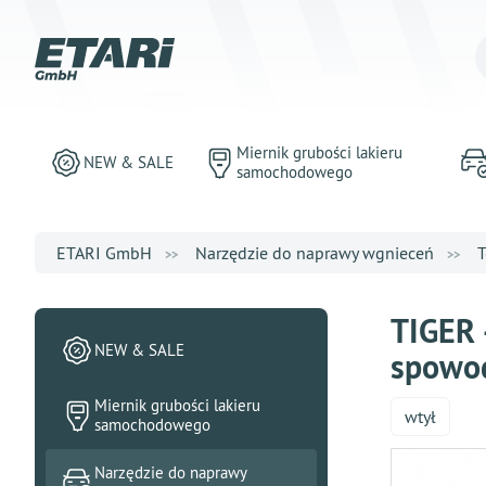
Miernik grubości lakieru
NEW & SALE
samochodowego
ETARI GmbH
Narzędzie do naprawy wgnieceń
T
TIGER 
NEW & SALE
spowod
Miernik grubości lakieru
wtył
samochodowego
Narzędzie do naprawy