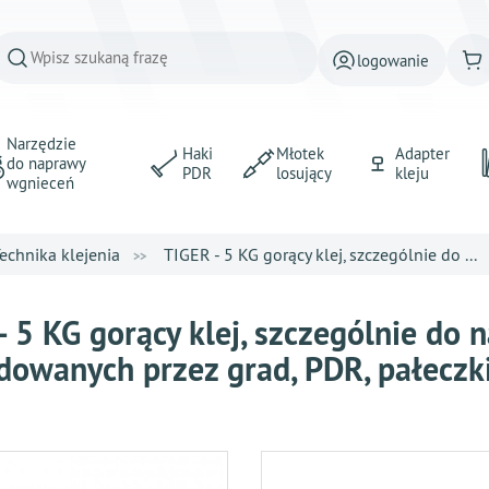
logowanie
Narzędzie
Haki
Młotek
Adapter
do naprawy
PDR
losujący
kleju
wgnieceń
echnika klejenia
TIGER - 5 KG gorący klej, szczególnie do ...
- 5 KG gorący klej, szczególnie do
owanych przez grad, PDR, pałeczk