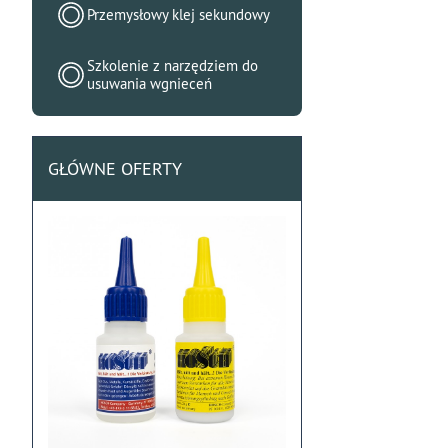
Przemysłowy klej sekundowy
Szkolenie z narzędziem do
usuwania wgnieceń
GŁÓWNE OFERTY