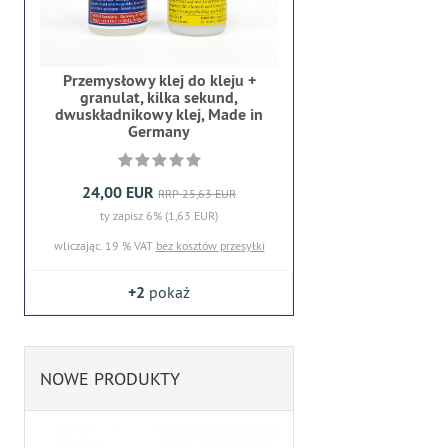
Przemysłowy klej do kleju +
granulat, kilka sekund,
dwuskładnikowy klej, Made in
Germany
24,00 EUR
RRP 25,63 EUR
ty zapisz 6% (1,63 EUR)
wliczając. 19 % VAT
bez kosztów przesyłki
+2
pokaż
NOWE PRODUKTY