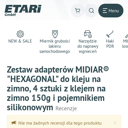
Menu
NEW & SALE
Miernik grubości
Narzędzie
Haki
Mł
lakieru
do naprawy
PDR
los
samochodowego
wgnieceń
Zestaw adapterów MIDIAR®
"HEXAGONAL" do kleju na
zimno, 4 sztuki z klejem na
zimno 150g i pojemnikiem
silikonowym
Recenzje
Clo
×
Nie ma żadnych recenzji dla tego produktu