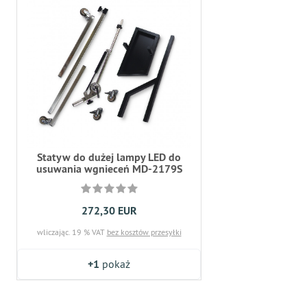
Statyw do dużej lampy LED do
usuwania wgnieceń MD-2179S
272,30 EUR
wliczając. 19 % VAT
bez kosztów przesyłki
+1
pokaż