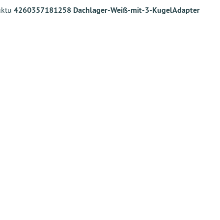
uktu
4260357181258 Dachlager-Weiß-mit-3-KugelAdapter