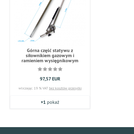
Górna część statywu z
siłownikiem gazowym i
ramieniem wysięgnikowym
97,57 EUR
wliczając. 19 % VAT
bez kosztów przesyłki
+1
pokaż