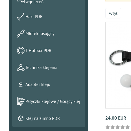
wgnieceń
wtył
Haki PDR
Młotek losujący
T Hotbox PDR
Technika klejenia
Adapter kleju
Patyczki klejowe / Gorący klej
24,00 EUR
Klej na zimno PDR