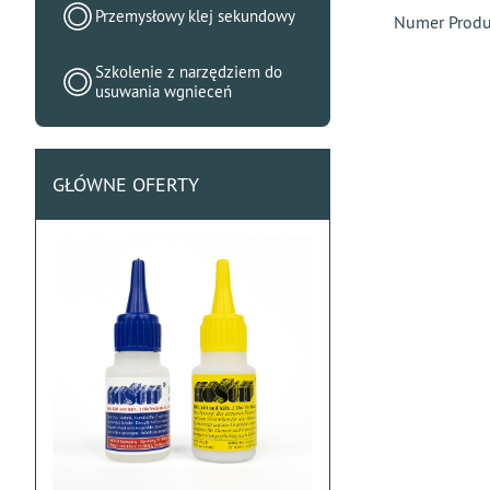
Przemysłowy klej sekundowy
Numer Prod
Szkolenie z narzędziem do
usuwania wgnieceń
GŁÓWNE OFERTY