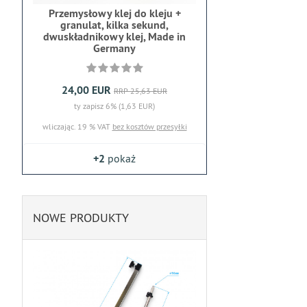
Przemysłowy klej do kleju +
granulat, kilka sekund,
dwuskładnikowy klej, Made in
Germany
24,00 EUR
RRP 25,63 EUR
ty zapisz 6% (1,63 EUR)
wliczając. 19 % VAT
bez kosztów przesyłki
+2
pokaż
NOWE PRODUKTY