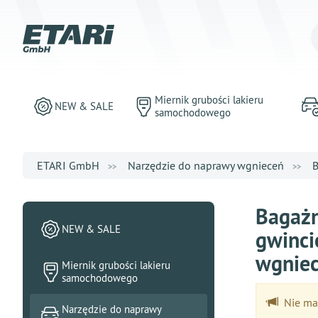
Miernik grubości lakieru
NEW & SALE
samochodowego
ETARI GmbH
Narzędzie do naprawy wgnieceń
B
Bagażn
NEW & SALE
gwinci
wgniec
Miernik grubości lakieru
samochodowego
Nie ma 
Narzędzie do naprawy