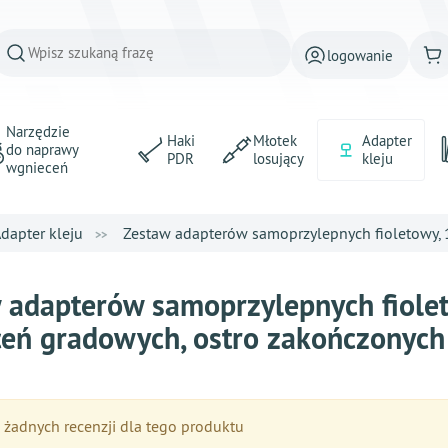
logowanie
Narzędzie
Haki
Młotek
Adapter
do naprawy
PDR
losujący
kleju
wgnieceń
dapter kleju
Zestaw adapterów samoprzylepnych fioletowy, 1
 adapterów samoprzylepnych fioletow
eń gradowych, ostro zakończonyc
żadnych recenzji dla tego produktu