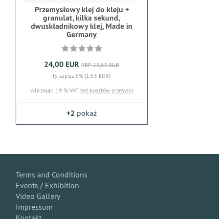
Przemysłowy klej do kleju +
granulat, kilka sekund,
dwuskładnikowy klej, Made in
Germany
24,00 EUR
RRP 25,63 EUR
ty zapisz 6% (1,63 EUR)
wliczając. 19 % VAT
bez kosztów przesyłki
+2
pokaż
Terms and Conditions
Events / Exhibition
Video Gallery
Impressum
Kontakt