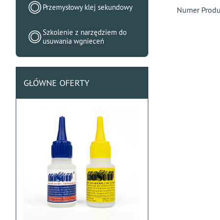
Przemysłowy klej sekundowy
Numer Prod
Szkolenie z narzędziem do
usuwania wgnieceń
GŁÓWNE OFERTY