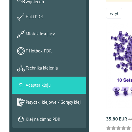
wgnieceń
wtył
Haki PDR
Młotek losujący
T Hotbox PDR
Technika klejenia
Adapter kleju
Patyczki klejowe / Gorący klej
35,80 EUR
Klej na zimno PDR
RR