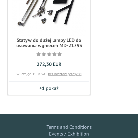
Statyw do dużej lampy LED do
usuwania wgnieceń MD-2179S
272,30 EUR
wliczając. 19 % VAT
bez kosztów przesyłki
+1
pokaż
Terms and Conditions
Events / Exhibition