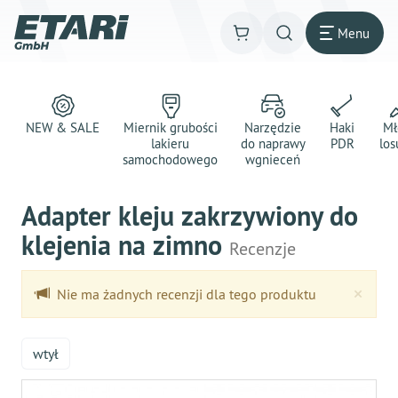
Menu
NEW & SALE
Miernik grubości
Narzędzie
Haki
Mł
lakieru
do naprawy
PDR
los
samochodowego
wgnieceń
Adapter kleju zakrzywiony do
klejenia na zimno
Recenzje
Clo
×
Nie ma żadnych recenzji dla tego produktu
wtył