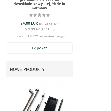
dwuskładnikowy klej, Made in
Germany
24,00 EUR
RRP 25,63 EUR
ty zapisz 6% (1,63 EUR)
wliczając. 19 % VAT
bez kosztów przesyłki
+2
pokaż
NOWE PRODUKTY