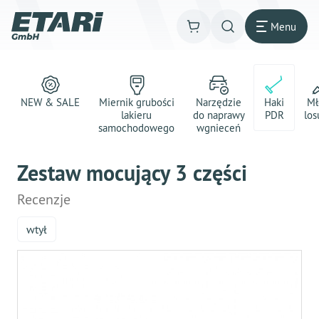
Menu
NEW & SALE
Miernik grubości
Narzędzie
Haki
Mł
lakieru
do naprawy
PDR
los
samochodowego
wgnieceń
Zestaw mocujący 3 części
Recenzje
wtył