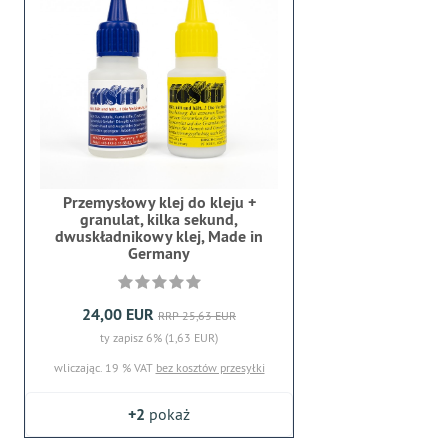
Przemysłowy klej do kleju +
granulat, kilka sekund,
dwuskładnikowy klej, Made in
Germany
24,00 EUR
RRP 25,63 EUR
ty zapisz 6% (1,63 EUR)
wliczając. 19 % VAT
bez kosztów przesyłki
+2
pokaż