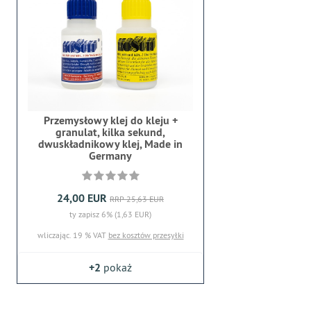
Przemysłowy klej do kleju +
granulat, kilka sekund,
dwuskładnikowy klej, Made in
Germany
24,00 EUR
RRP 25,63 EUR
ty zapisz 6% (1,63 EUR)
wliczając. 19 % VAT
bez kosztów przesyłki
+2
pokaż