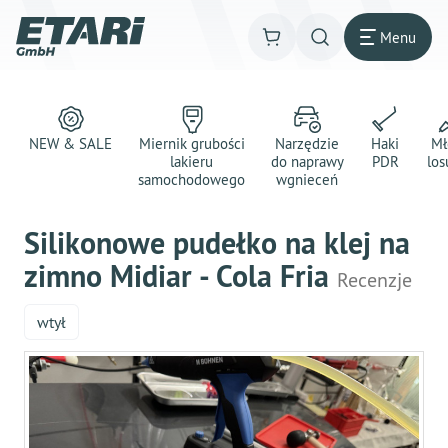
Menu
NEW & SALE
Miernik grubości
Narzędzie
Haki
Mł
lakieru
do naprawy
PDR
los
samochodowego
wgnieceń
Silikonowe pudełko na klej na
zimno Midiar - Cola Fria
Recenzje
wtył