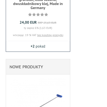
dwuskładnikowy klej, Made in
Germany
24,00 EUR
RRP 25,63 EUR
ty zapisz 6% (1,63 EUR)
wliczając. 19 % VAT
bez kosztów przesyłki
+2
pokaż
NOWE PRODUKTY