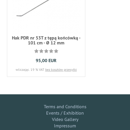
Hak PDR nr 53T z tępą końcówką -
101 cm - Ø 12 mm
95,00 EUR
wliczając. 19 % VAT
bez kosztów przesyłki
Terms and Conditions
Events / Exhibition
Video Gallery
Impressum