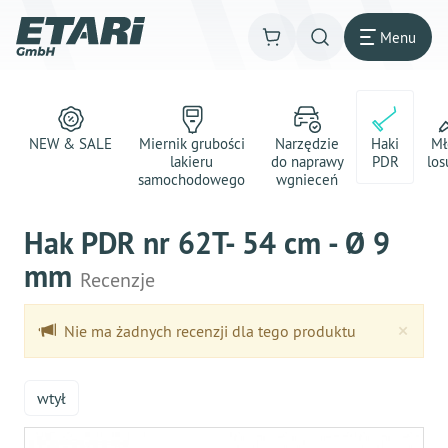
Menu
NEW & SALE
Miernik grubości
Narzędzie
Haki
Mł
lakieru
do naprawy
PDR
los
samochodowego
wgnieceń
Hak PDR nr 62T- 54 cm - Ø 9
mm
Recenzje
Clo
×
Nie ma żadnych recenzji dla tego produktu
wtył