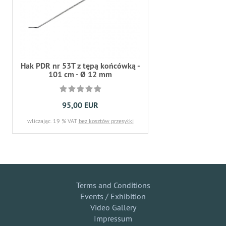
Hak PDR nr 53T z tępą końcówką -
101 cm - Ø 12 mm
95,00 EUR
wliczając. 19 % VAT
bez kosztów przesyłki
Terms and Conditions
Events / Exhibition
Video Gallery
Impressum