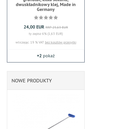
dwuskładnikowy klej, Made in
Germany
24,00 EUR
RRP 25,63 EUR
ty zapisz 6% (1,63 EUR)
wliczając. 19 % VAT
bez kosztów przesyłki
+2
pokaż
NOWE PRODUKTY