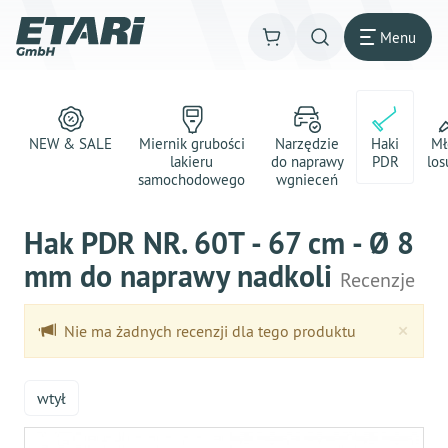
Menu
NEW & SALE
Miernik grubości
Narzędzie
Haki
Mł
lakieru
do naprawy
PDR
los
samochodowego
wgnieceń
Hak PDR NR. 60T - 67 cm - Ø 8
mm do naprawy nadkoli
Recenzje
Clo
×
Nie ma żadnych recenzji dla tego produktu
wtył