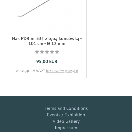
Hak PDR nr 53T z tępą końcówką -
101 cm - Ø 12 mm
95,00 EUR
wliczając. 19 % VAT
bez kosztów przesyłki
Terms and Conditions
Events / Exhibition
Video Gallery
Impressum