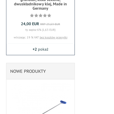
dwuskładnikowy klej, Made in
Germany
24,00 EUR
RRP 25,63 EUR
ty zapisz 6% (1,63 EUR)
wliczając. 19 % VAT
bez kosztów przesyłki
+2
pokaż
NOWE PRODUKTY