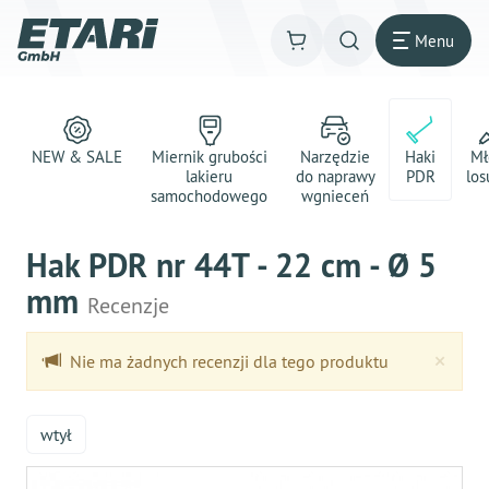
Menu
NEW & SALE
Miernik grubości
Narzędzie
Haki
Mł
lakieru
do naprawy
PDR
los
samochodowego
wgnieceń
Hak PDR nr 44T - 22 cm - Ø 5
mm
Recenzje
Clo
×
Nie ma żadnych recenzji dla tego produktu
wtył