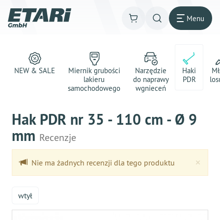
Menu
NEW & SALE
Miernik grubości
Narzędzie
Haki
Mł
lakieru
do naprawy
PDR
los
samochodowego
wgnieceń
Hak PDR nr 35 - 110 cm - Ø 9
mm
Recenzje
Clo
×
Nie ma żadnych recenzji dla tego produktu
wtył