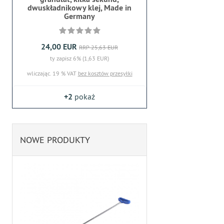
dwuskładnikowy klej, Made in
Germany
24,00 EUR
RRP 25,63 EUR
ty zapisz 6% (1,63 EUR)
wliczając. 19 % VAT
bez kosztów przesyłki
+2
pokaż
NOWE PRODUKTY