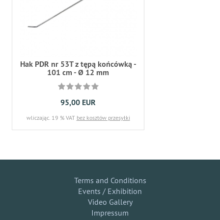
Hak PDR nr 53T z tępą końcówką -
101 cm - Ø 12 mm
95,00 EUR
wliczając. 19 % VAT
bez kosztów przesyłki
Terms and Conditions
Events / Exhibition
Video Gallery
Impressum