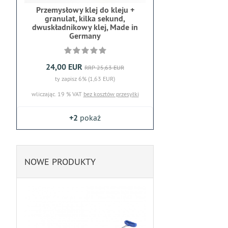
Przemysłowy klej do kleju +
granulat, kilka sekund,
dwuskładnikowy klej, Made in
Germany
24,00 EUR
RRP 25,63 EUR
ty zapisz 6% (1,63 EUR)
wliczając. 19 % VAT
bez kosztów przesyłki
+2
pokaż
NOWE PRODUKTY