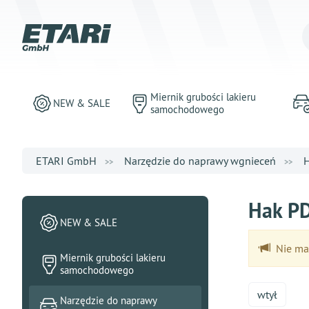
Miernik grubości lakieru
NEW & SALE
samochodowego
ETARI GmbH
Narzędzie do naprawy wgnieceń
H
Hak PD
NEW & SALE
Nie ma 
Miernik grubości lakieru
samochodowego
wtył
Narzędzie do naprawy