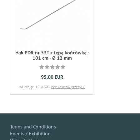
Hak PDR nr 53T z tępą końcówką -
101 cm - Ø 12 mm
95,00 EUR
wliczając. 19 % VAT
bez kosztów przesyłki
Terms and Conditions
Events / Exhibition