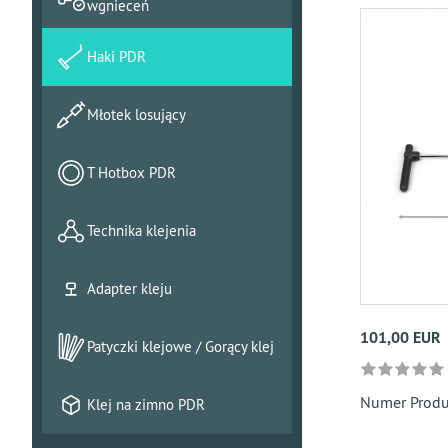
wgnieceń
Haki PDR
Młotek losujący
T Hotbox PDR
Technika klejenia
Adapter kleju
101,00 EUR
Patyczki klejowe / Gorący klej
Numer Prod
Klej na zimno PDR