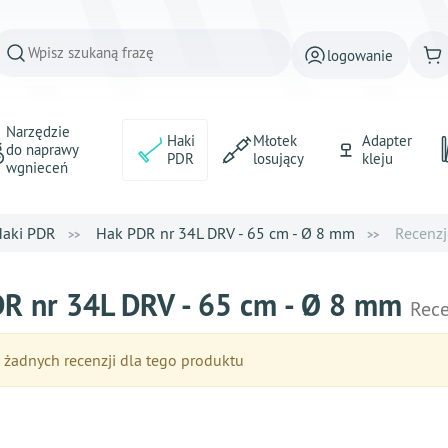
logowanie
Narzędzie
Haki
Młotek
Adapter
do naprawy
PDR
losujący
kleju
wgnieceń
aki PDR
Hak PDR nr 34L DRV - 65 cm - Ø 8 mm
Recenzj
R nr 34L DRV - 65 cm - Ø 8 mm
Rece
żadnych recenzji dla tego produktu