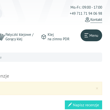
Mo.-Fr.: 09:00 - 17:00
+49 711 71 94 06 98
Kontakt
Patyczki klejowe /
Klej
Menu
Gorący klej
na zimno PDR
e
nzje
Clos
×
Napisz recenzje