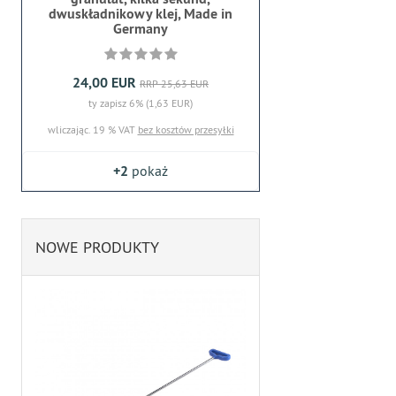
dwuskładnikowy klej, Made in
Germany
24,00 EUR
RRP 25,63 EUR
ty zapisz 6% (1,63 EUR)
wliczając. 19 % VAT
bez kosztów przesyłki
+2
pokaż
NOWE PRODUKTY