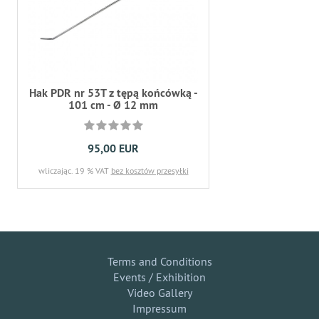
Hak PDR nr 53T z tępą końcówką -
101 cm - Ø 12 mm
95,00 EUR
wliczając. 19 % VAT
bez kosztów przesyłki
Terms and Conditions
Events / Exhibition
Video Gallery
Impressum