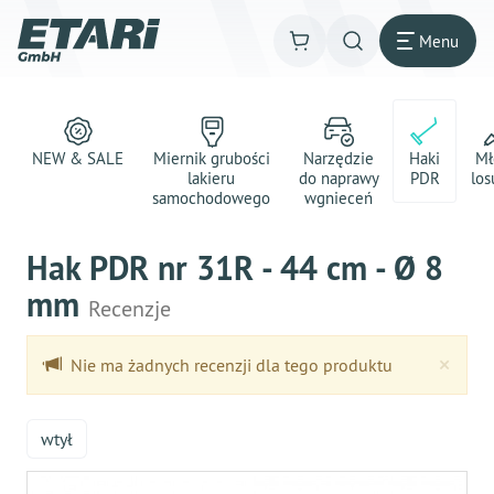
Menu
NEW & SALE
Miernik grubości
Narzędzie
Haki
Mł
lakieru
do naprawy
PDR
los
samochodowego
wgnieceń
Hak PDR nr 31R - 44 cm - Ø 8
mm
Recenzje
Clo
×
Nie ma żadnych recenzji dla tego produktu
wtył