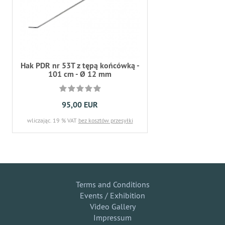
Hak PDR nr 53T z tępą końcówką -
101 cm - Ø 12 mm
95,00 EUR
wliczając. 19 % VAT
bez kosztów przesyłki
Terms and Conditions
Events / Exhibition
Video Gallery
Impressum