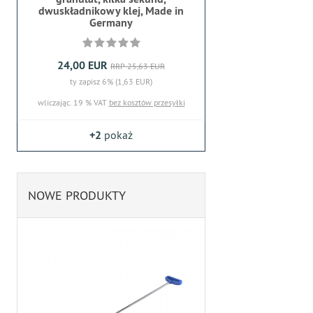
dwuskładnikowy klej, Made in
Germany
24,00 EUR
RRP 25,63 EUR
ty zapisz 6% (1,63 EUR)
wliczając. 19 % VAT
bez kosztów przesyłki
+2
pokaż
NOWE PRODUKTY