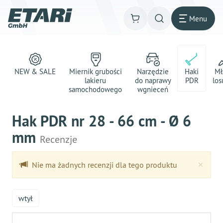
Menu
NEW & SALE
Miernik grubości
Narzędzie
Haki
Mł
lakieru
do naprawy
PDR
los
samochodowego
wgnieceń
Hak PDR nr 28 - 66 cm - Ø 6
mm
Recenzje
Clo
×
Nie ma żadnych recenzji dla tego produktu
wtył