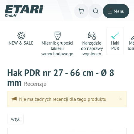
Menu
NEW & SALE
Miernik grubości
Narzędzie
Haki
Mł
lakieru
do naprawy
PDR
los
samochodowego
wgnieceń
Hak PDR nr 27 - 66 cm - Ø 8
mm
Recenzje
Clo
×
Nie ma żadnych recenzji dla tego produktu
wtył