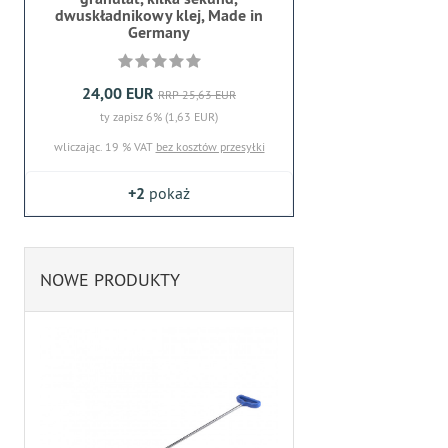
dwuskładnikowy klej, Made in
Germany
24,00 EUR
RRP 25,63 EUR
ty zapisz 6% (1,63 EUR)
wliczając. 19 % VAT
bez kosztów przesyłki
+2
pokaż
NOWE PRODUKTY