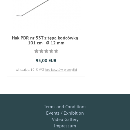
Hak PDR nr 53T z tępą końcówką -
101 cm - Ø 12 mm
95,00 EUR
wliczając. 19 % VAT
bez kosztów przesyłki
Terms and Conditions
Events / Exhibition
Video Gallery
Impressum