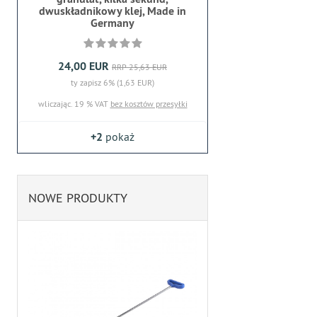
dwuskładnikowy klej, Made in
Germany
24,00 EUR
RRP 25,63 EUR
ty zapisz 6% (1,63 EUR)
wliczając. 19 % VAT
bez kosztów przesyłki
+2
pokaż
NOWE PRODUKTY