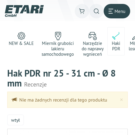
Menu
NEW & SALE
Miernik grubości
Narzędzie
Haki
Mł
lakieru
do naprawy
PDR
los
samochodowego
wgnieceń
Hak PDR nr 25 - 31 cm - Ø 8
mm
Recenzje
Clo
×
Nie ma żadnych recenzji dla tego produktu
wtył