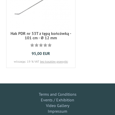
Hak PDR nr 53T z tępą końcówką -
101 cm - Ø 12 mm
95,00 EUR
wliczając. 19 % VAT
bez kosztów przesyłki
Terms and Conditions
Events / Exhibition
Video Gallery
Impressum