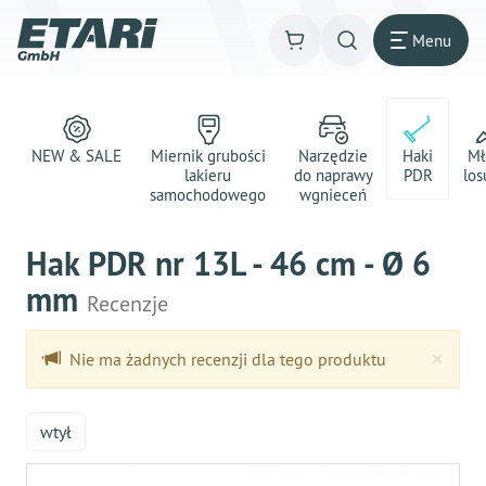
Menu
NEW & SALE
Miernik grubości
Narzędzie
Haki
Mł
lakieru
do naprawy
PDR
los
samochodowego
wgnieceń
Hak PDR nr 13L - 46 cm - Ø 6
mm
Recenzje
Clo
×
Nie ma żadnych recenzji dla tego produktu
wtył