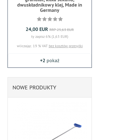
dwuskładnikowy klej, Made in
Germany
24,00 EUR
RRP 25,63 EUR
ty zapisz 6% (1,63 EUR)
wliczając. 19 % VAT
bez kosztów przesyłki
+2
pokaż
NOWE PRODUKTY