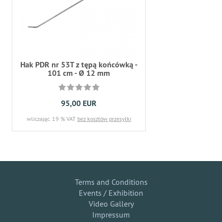
Hak PDR nr 53T z tępą końcówką -
101 cm - Ø 12 mm
95,00 EUR
wliczając. 19 % VAT
bez kosztów przesyłki
Terms and Conditions
Events / Exhibition
Video Gallery
Impressum