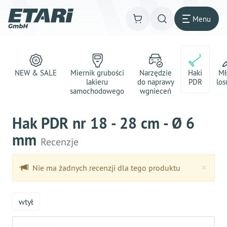
Menu
NEW & SALE
Miernik grubości
Narzędzie
Haki
Mł
lakieru
do naprawy
PDR
los
samochodowego
wgnieceń
Hak PDR nr 18 - 28 cm - Ø 6
mm
Recenzje
Clo
×
Nie ma żadnych recenzji dla tego produktu
wtył