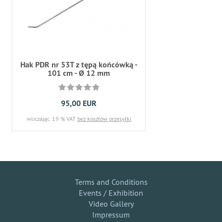
Hak PDR nr 53T z tępą końcówką -
101 cm - Ø 12 mm
95,00 EUR
wliczając. 19 % VAT
bez kosztów przesyłki
Terms and Conditions
Events / Exhibition
Video Gallery
Impressum