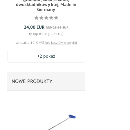
dwuskładnikowy klej, Made in
Germany
24,00 EUR
RRP 25,63 EUR
ty zapisz 6% (1,63 EUR)
wliczając. 19 % VAT
bez kosztów przesyłki
+2
pokaż
NOWE PRODUKTY