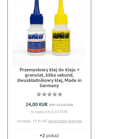
Przemysłowy klej do kleju +
granulat, kilka sekund,
dwuskładnikowy klej, Made in
Germany
24,00 EUR
RRP 25,63 EUR
ty zapisz 6% (1,63 EUR)
wliczając. 19 % VAT
bez kosztów przesyłki
+2
pokaż