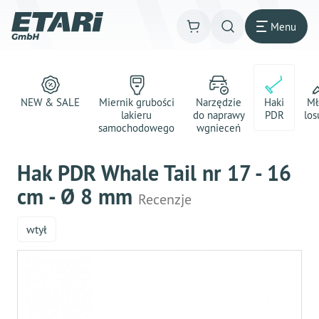
Menu
NEW & SALE
Miernik grubości
Narzędzie
Haki
Mł
lakieru
do naprawy
PDR
los
samochodowego
wgnieceń
Hak PDR Whale Tail nr 17 - 16
cm - Ø 8 mm
Recenzje
wtył