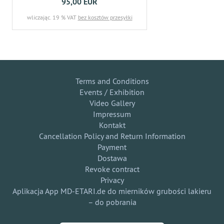
95,00 EUR
wliczając. 19 % VAT
bez kosztów przesyłki
Terms and Conditions
Events / Exhibition
Video Gallery
Impressum
Kontakt
Cancellation Policy and Return Information
Payment
Dostawa
Revoke contract
Privacy
Aplikacja App MD-ETARI.de do mierników grubości lakieru
– do pobrania