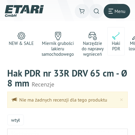
Menu
NEW & SALE
Miernik grubości
Narzędzie
Haki
Mł
lakieru
do naprawy
PDR
los
samochodowego
wgnieceń
Hak PDR nr 33R DRV 65 cm - Ø
8 mm
Recenzje
Clo
×
Nie ma żadnych recenzji dla tego produktu
wtył