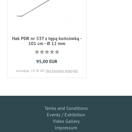
Hak PDR nr 53T z tępą końcówką -
101 cm - Ø 12 mm
95,00 EUR
wliczając. 19 % VAT
bez kosztów przesyłki
Terms and Conditions
Events / Exhibition
Video Gallery
Impressum