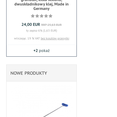
dwuskładnikowy klej, Made in
Germany
24,00 EUR
RRP 25,63 EUR
ty zapisz 6% (1,63 EUR)
wliczając. 19 % VAT
bez kosztów przesyłki
+2
pokaż
NOWE PRODUKTY