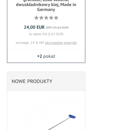
dwuskładnikowy klej, Made in
Germany
24,00 EUR
RRP 25,63 EUR
ty zapisz 6% (1,63 EUR)
wliczając. 19 % VAT
bez kosztów przesyłki
+2
pokaż
NOWE PRODUKTY