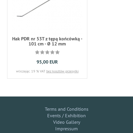
Hak PDR nr 53T z tępą końcówką -
101 cm - Ø 12 mm
95,00 EUR
wliczając. 19 % VAT
bez kosztów przesyłki
Terms and Conditions
Events / Exhibition
Video Gallery
Impressum