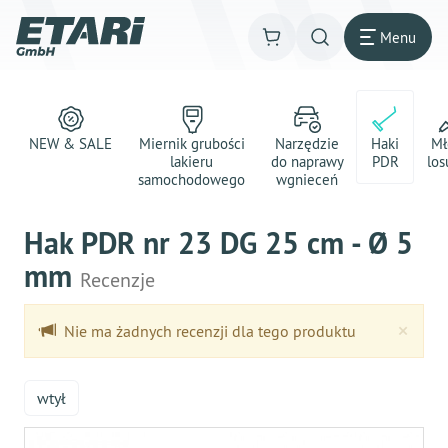
Menu
NEW & SALE
Miernik grubości
Narzędzie
Haki
Mł
lakieru
do naprawy
PDR
los
samochodowego
wgnieceń
Hak PDR nr 23 DG 25 cm - Ø 5
mm
Recenzje
Clo
×
Nie ma żadnych recenzji dla tego produktu
wtył