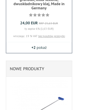
dwuskładnikowy klej, Made in
Germany
24,00 EUR
RRP 25,63 EUR
ty zapisz 6% (1,63 EUR)
wliczając. 19 % VAT
bez kosztów przesyłki
+2
pokaż
NOWE PRODUKTY