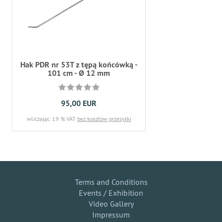
Hak PDR nr 53T z tępą końcówką -
101 cm - Ø 12 mm
95,00 EUR
wliczając. 19 % VAT
bez kosztów przesyłki
Terms and Conditions
Events / Exhibition
Video Gallery
Impressum