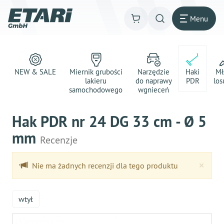
Menu
NEW & SALE
Miernik grubości
Narzędzie
Haki
Mł
lakieru
do naprawy
PDR
los
samochodowego
wgnieceń
Hak PDR nr 24 DG 33 cm - Ø 5
mm
Recenzje
Clo
×
Nie ma żadnych recenzji dla tego produktu
wtył