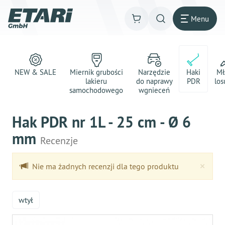
Menu
NEW & SALE
Miernik grubości
Narzędzie
Haki
Mł
lakieru
do naprawy
PDR
los
samochodowego
wgnieceń
Hak PDR nr 1L - 25 cm - Ø 6
mm
Recenzje
Clo
×
Nie ma żadnych recenzji dla tego produktu
wtył