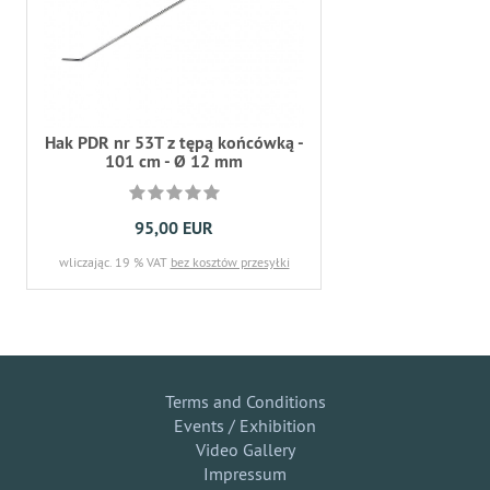
Hak PDR nr 53T z tępą końcówką -
101 cm - Ø 12 mm
95,00 EUR
wliczając. 19 % VAT
bez kosztów przesyłki
Terms and Conditions
Events / Exhibition
Video Gallery
Impressum