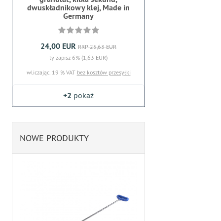
dwuskładnikowy klej, Made in
Germany
24,00 EUR
RRP 25,63 EUR
ty zapisz 6% (1,63 EUR)
wliczając. 19 % VAT
bez kosztów przesyłki
+2
pokaż
NOWE PRODUKTY