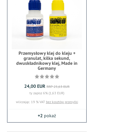
Przemysłowy klej do kleju +
granulat, kilka sekund,
dwuskładnikowy klej, Made in
Germany
24,00 EUR
RRP 25,63 EUR
ty zapisz 6% (1,63 EUR)
wliczając. 19 % VAT
bez kosztów przesyłki
+2
pokaż