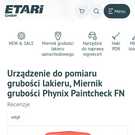
Menu
NEW & SALE
Miernik grubości
Narzędzie
Haki
Mł
lakieru
do naprawy
PDR
los
samochodowego
wgnieceń
Urządzenie do pomiaru
grubości lakieru, Miernik
grubości Phynix Paintcheck FN
Recenzje
wtył