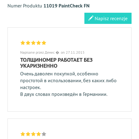
Numer Produktu
11019 PaintCheck FN
Napisz recenzje
Napisane przez Денис �. on 27.11.2015
ТОЛЩИНОМЕР РАБОТАЕТ БЕЗ
УКАРИЗНЕННО
Очень даволен покупкой, особенно
простотой в использовании, без каких либо
настроек.
В двух словах произведён в Германиии.