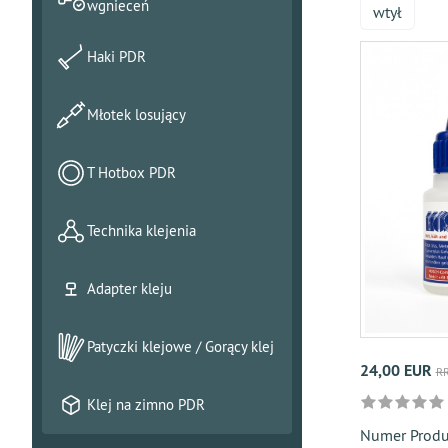
wgnieceń
wtył
Haki PDR
Młotek losujący
T Hotbox PDR
Technika klejenia
Adapter kleju
Patyczki klejowe / Gorący klej
24,00 EUR
RR
Klej na zimno PDR
Numer Prod