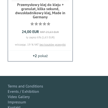
Przemysłowy klej do kleju +
granulat, kilka sekund,
dwuskładnikowy klej, Made in
Germany
24,00 EUR
RRP 25,63 EUR
ty zapisz 6% (1,63 EUR)
wliczając. 19 % VAT
bez kosztów przesyłki
+2
pokaż
Terms and Conditions
Events / Exhibition
Video Gallery
Impressum
Kontakt