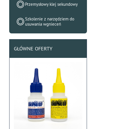
Przemysłowy klej sekundowy
Szkolenie z narzędziem do
usuwania wgnieceń
GŁÓWNE OFERTY