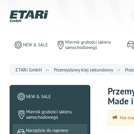
Miernik grubości lakieru
NEW & SALE
samochodowego
ETARI GmbH
Przemysłowy klej sekundowy
Prze
Przemy
NEW & SALE
Made 
Miernik grubości lakieru
samochodowego
Nie ma 
Narzędzie do naprawy