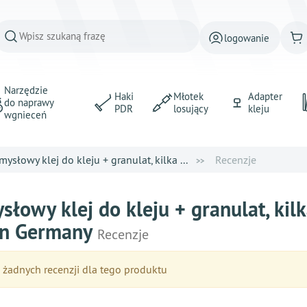
logowanie
Narzędzie
Haki
Młotek
Adapter
do naprawy
PDR
losujący
kleju
wgnieceń
mysłowy klej do kleju + granulat, kilka ...
Recenzje
słowy klej do kleju + granulat, kil
in Germany
Recenzje
żadnych recenzji dla tego produktu