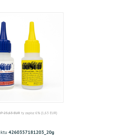
P 25,63 EUR
ty zapisz 6% (1,63 EUR)
uktu
4260357181203_20g