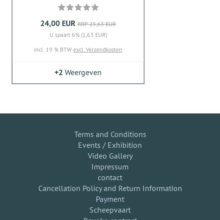
24,00 EUR
RRP 25,63 EUR
U spaart 6% (1,63 EUR)
incl. 19 % BTW
excl. Verzendkosten
+2
Weergeven
Terms and Conditions
Events / Exhibition
Video Gallery
Impressum
contact
Cancellation Policy and Return Information
Payment
Scheepvaart