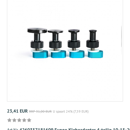
23,41 EUR
RRP 31,00 EUR
U spaart 24% (7,59 EUR)
Art.Nr.
4260357181609 Fungo Klebeadapter 4-teilig 10-15-