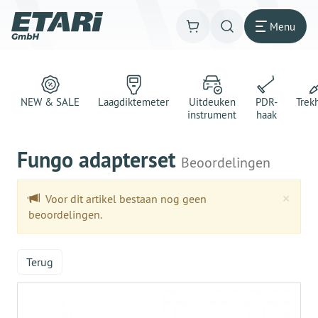
Menu
NEW & SALE
Laagdiktemeter
Uitdeuken
PDR-
Trek
instrument
haak
Fungo adapterset
Beoordelingen
Clo
×
Voor dit artikel bestaan nog geen
beoordelingen.
Terug