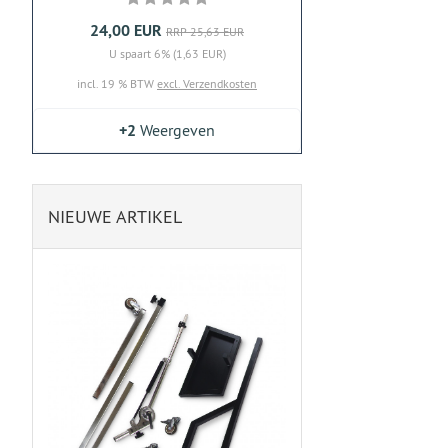
24,00 EUR
RRP 25,63 EUR
U spaart 6% (1,63 EUR)
incl. 19 % BTW
excl. Verzendkosten
+2
Weergeven
NIEUWE ARTIKEL