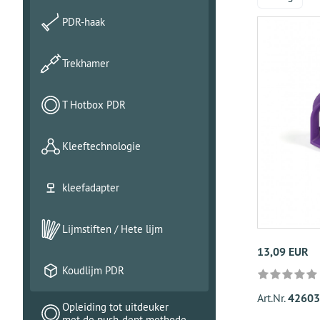
PDR-haak
Trekhamer
T Hotbox PDR
Kleeftechnologie
kleefadapter
Lijmstiften / Hete lijm
13,09 EUR
Koudlijm PDR
Art.Nr.
42603
Opleiding tot uitdeuker
met de push-dent methode.