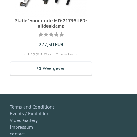
Statief voor grote MD-2179S LED-
uitdeuklamp
272,30 EUR
incl. 19 % BTW
excl. Verzendkosten
+1
Weergeven
Terms and Conditions
Events / Exhibition
Video Gallery
Impressum
contact