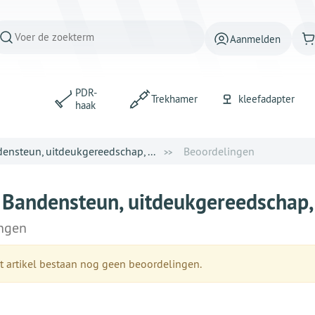
Aanmelden
PDR-
Trekhamer
kleefadapter
haak
densteun, uitdeukgereedschap, ...
Beoordelingen
c Bandensteun, uitdeukgereedschap
ngen
t artikel bestaan nog geen beoordelingen.