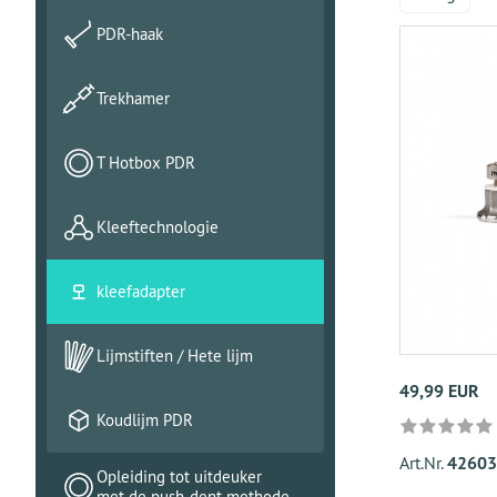
PDR-haak
Trekhamer
T Hotbox PDR
Kleeftechnologie
kleefadapter
Lijmstiften / Hete lijm
49,99 EUR
Koudlijm PDR
Art.Nr.
42603
Opleiding tot uitdeuker
met de push-dent methode.