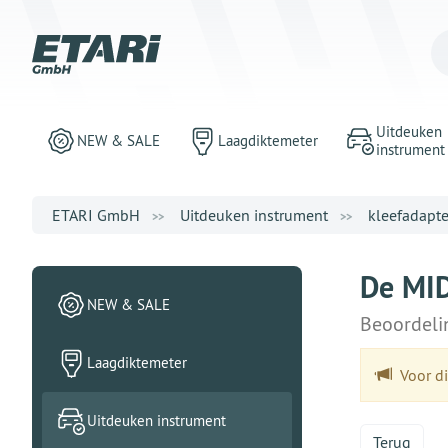
Uitdeuken
NEW & SALE
Laagdiktemeter
instrument
ETARI GmbH
Uitdeuken instrument
kleefadapte
De MID
NEW & SALE
Beoordeli
Laagdiktemeter
Voor di
Uitdeuken instrument
Terug