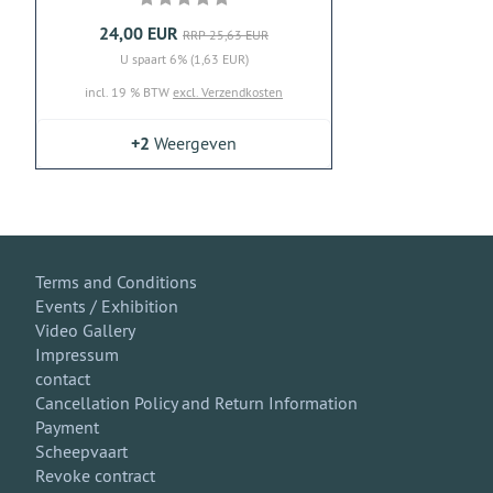
24,00 EUR
RRP 25,63 EUR
U spaart 6% (1,63 EUR)
incl. 19 % BTW
excl. Verzendkosten
+2
Weergeven
Terms and Conditions
Events / Exhibition
Video Gallery
Impressum
contact
Cancellation Policy and Return Information
Payment
Scheepvaart
Revoke contract