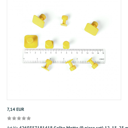
7,14 EUR
Art.Nr.
4260357181418 Gelbe Motte (9 piece set) 12, 15, 25