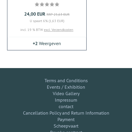
24,00 EUR
RRP 25,63 EUR
U spaart 6% (1,63 EUR)
incl. 19 % BTW
excl. Verzendkosten
+2
Weergeven
Terms and Conditions
Events / Exhibition
Video Gallery
Impressum
contact
Cancellation Policy and Return Information
Payment
Scheepvaart