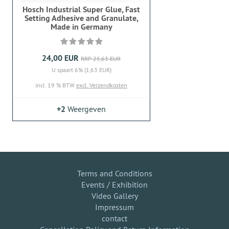
Hosch Industrial Super Glue, Fast
Setting Adhesive and Granulate,
Made in Germany
24,00 EUR
RRP 25,63 EUR
U spaart 6% (1,63 EUR)
incl. 19 % BTW
excl. Verzendkosten
+2
Weergeven
Terms and Conditions
Events / Exhibition
Video Gallery
Impressum
contact