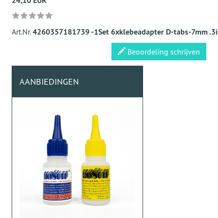
24,10 EUR
Art.Nr.
4260357181739 -1Set 6xklebeadapter D-tabs-7mm .3
Beoordeling schrijven
AANBIEDINGEN