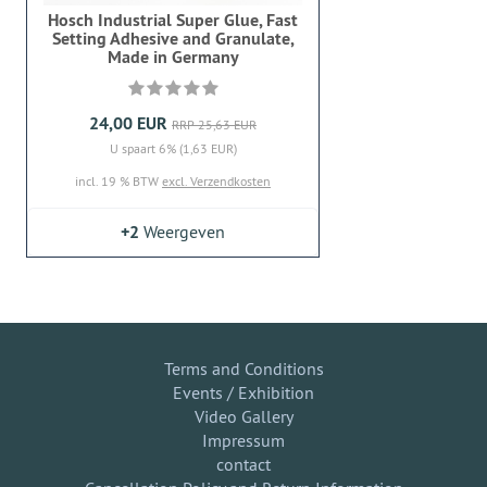
Hosch Industrial Super Glue, Fast
Setting Adhesive and Granulate,
Made in Germany
24,00 EUR
RRP 25,63 EUR
U spaart 6% (1,63 EUR)
incl. 19 % BTW
excl. Verzendkosten
+2
Weergeven
Terms and Conditions
Events / Exhibition
Video Gallery
Impressum
contact