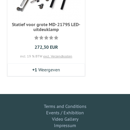
Statief voor grote MD-2179S LED-
uitdeuklamp
272,30 EUR
incl. 19 % BTW
excl. Verzendkosten
+1
Weergeven
Terms and Conditions
Events / Exhibition
Video Gallery
Impressum