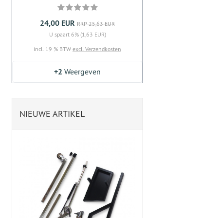
24,00 EUR
RRP 25,63 EUR
U spaart 6% (1,63 EUR)
incl. 19 % BTW
excl. Verzendkosten
+2
Weergeven
NIEUWE ARTIKEL