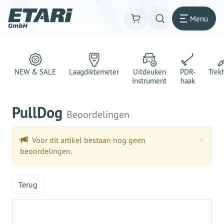
Menu
NEW & SALE
Laagdiktemeter
Uitdeuken
PDR-
Trek
instrument
haak
PullDog
Beoordelingen
Clo
×
Voor dit artikel bestaan nog geen
beoordelingen.
Terug