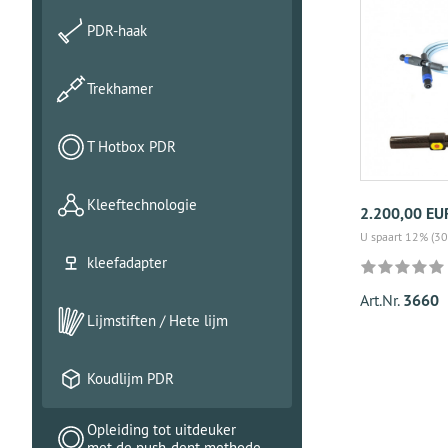
PDR-haak
Trekhamer
T Hotbox PDR
Kleeftechnologie
2.200,00 EU
U spaart 12% (30
kleefadapter
Art.Nr.
3660
Lijmstiften / Hete lijm
Koudlijm PDR
Opleiding tot uitdeuker
met de push-dent methode.