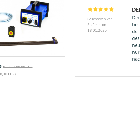
DE
Der
Geschreven van
bes
Stefan k. on
18.01.2023
der
des
neu
nur
nac
R
RRP 2.508,00 EUR
8,00 EUR)