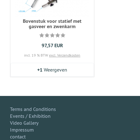
Bovenstuk voor statief met
gasveer en zwenkarm
97,57 EUR
incl. 19 % BTW
excl. Verzendkosten
+1
Weergeven
Terms and Conditions
Events / Exhibition
Video Gallery
Impressum
contact