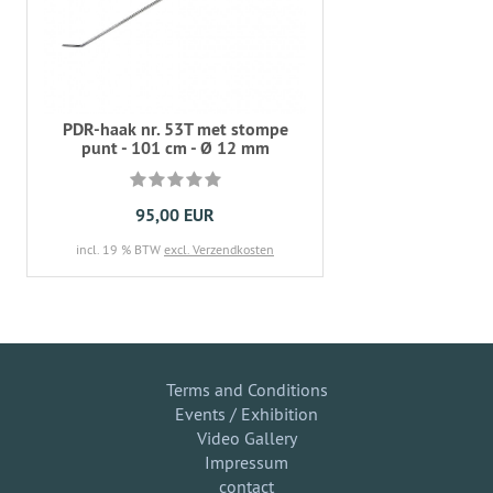
PDR-haak nr. 53T met stompe
punt - 101 cm - Ø 12 mm
95,00 EUR
incl. 19 % BTW
excl. Verzendkosten
Terms and Conditions
Events / Exhibition
Video Gallery
Impressum
contact