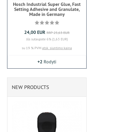
Hosch Industrial Super Glue, Fast
Setting Adhesive and Granulate,
Made in Germany
24,00 EUR
RRP 25,63 EUR
Jūs sutaupote 6% (1,63 EUR)
su 19 % PVM
atsk. siuntimo kaina
+2
Rodyti
NEW PRODUCTS