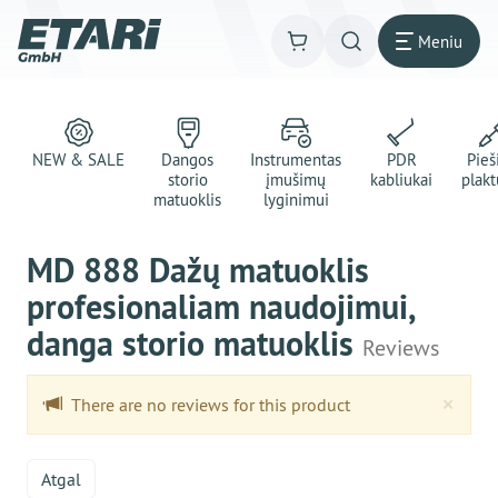
Meniu
NEW & SALE
Dangos
Instrumentas
PDR
Pie
storio
įmušimų
kabliukai
plakt
matuoklis
lyginimui
MD 888 Dažų matuoklis
profesionaliam naudojimui,
danga storio matuoklis
Reviews
Clo
×
There are no reviews for this product
Atgal