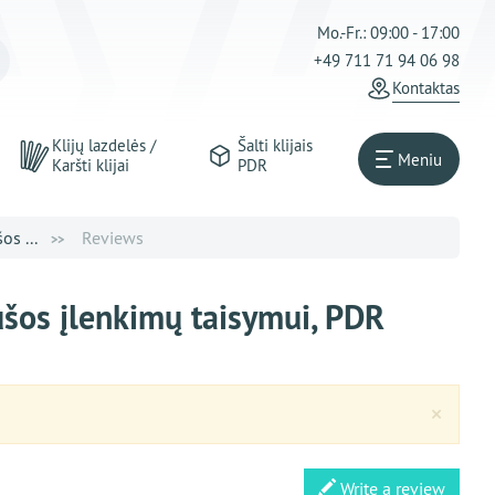
Mo.-Fr.: 09:00 - 17:00
+49 711 71 94 06 98
Kontaktas
Klijų lazdelės /
Šalti klijais
Meniu
Karšti klijai
PDR
os ...
Reviews
ušos įlenkimų taisymui, PDR
Clos
×
Write a review