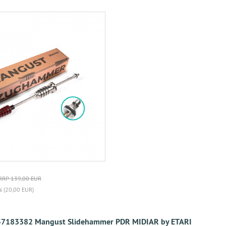
RRP 139,00 EUR
% (20,00 EUR)
7183382 Mangust Slidehammer PDR MIDIAR by ETARI