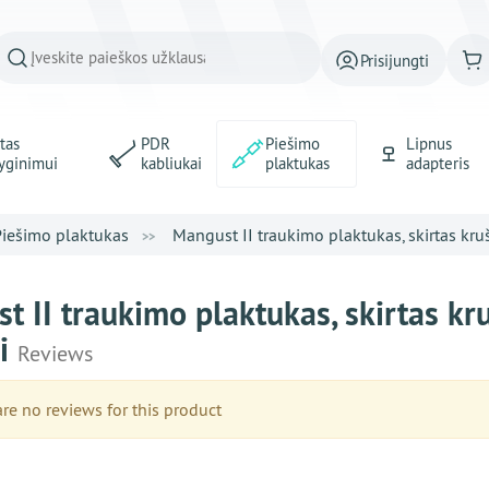
Prisijungti
tas
PDR
Piešimo
Lipnus
yginimui
kabliukai
plaktukas
adapteris
Piešimo plaktukas
Mangust II traukimo plaktukas, skirtas kruš
t II traukimo plaktukas, skirtas kr
ai
Reviews
e no reviews for this product