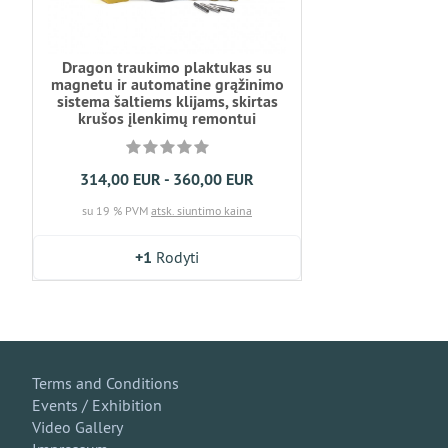
Dragon traukimo plaktukas su
magnetu ir automatine grąžinimo
sistema šaltiems klijams, skirtas
krušos įlenkimų remontui
314,00 EUR - 360,00 EUR
su 19 % PVM
atsk. siuntimo kaina
+1
Rodyti
Terms and Conditions
Events / Exhibition
Video Gallery