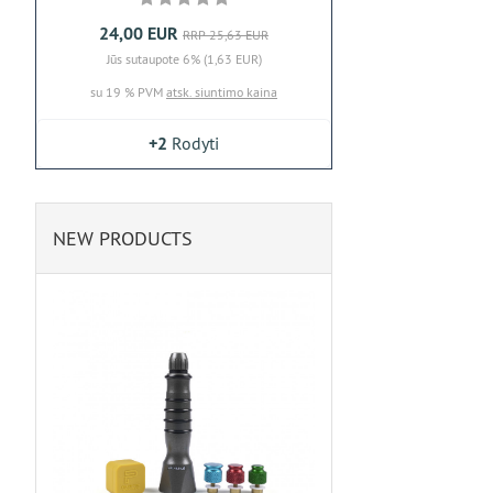
24,00 EUR
RRP 25,63 EUR
Jūs sutaupote 6% (1,63 EUR)
su 19 % PVM
atsk. siuntimo kaina
+2
Rodyti
NEW PRODUCTS