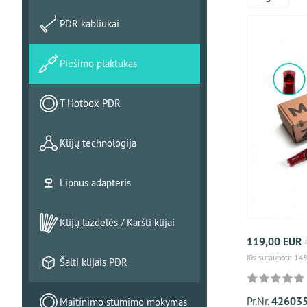
PDR kabliukai
Piešimo plaktukas
T Hotbox PDR
Klijų technologija
Lipnus adapteris
Klijų lazdelės / Karšti klijai
119,00 EUR
Jūs sutaupote 14
Šalti klijais PDR
Pr.Nr.
426035
Maitinimo stūmimo mokymas