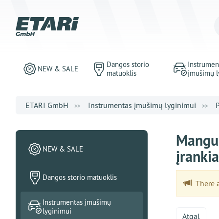
Dangos storio
Instrumen
NEW & SALE
matuoklis
įmušimų l
ETARI GmbH
Instrumentas įmušimų lyginimui
Mangus
NEW & SALE
įranki
Dangos storio matuoklis
There ar
Instrumentas įmušimų
lyginimui
Atgal