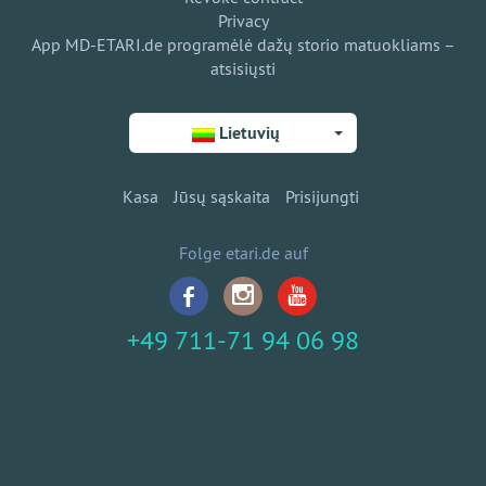
Privacy
App MD-ETARI.de programėlė dažų storio matuokliams –
atsisiųsti
Lietuvių
Kasa
Jūsų sąskaita
Prisijungti
Folge etari.de auf
+49 711-71 94 06 98