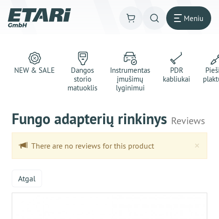
Meniu
NEW & SALE
Dangos
Instrumentas
PDR
Pie
storio
įmušimų
kabliukai
plakt
matuoklis
lyginimui
Fungo adapterių rinkinys
Reviews
Clo
×
There are no reviews for this product
Atgal