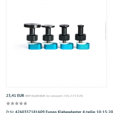
23,41 EUR
RRP 31,00 EUR
Jūs sutaupote 24% (7,59 EUR)
Pr.Nr.
4260357181609 Fungo Klebeadapter 4-teilig 10-15-2