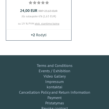
24,00 EUR
RRP 25,63 EUR
Jūs sutaupote 6% (1,63 EUR)
su 19 % PVM
atsk. siuntimo kaina
+2
Rodyti
Terms and Conditions
Events / Exhibition
Video Gallery
Impressum
kontaktai
Cancellation Policy and Return Information
Payment
Pristatymas
Revoke contract