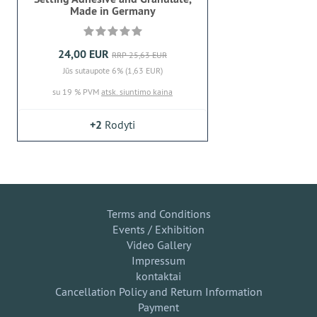
Made in Germany
24,00 EUR
RRP 25,63 EUR
Jūs sutaupote 6% (1,63 EUR)
su 19 % PVM
atsk. siuntimo kaina
+2
Rodyti
Terms and Conditions
Events / Exhibition
Video Gallery
Impressum
kontaktai
Cancellation Policy and Return Information
Payment