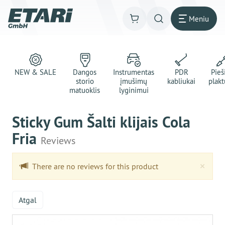
Meniu
NEW & SALE
Dangos
Instrumentas
PDR
Pie
storio
įmušimų
kabliukai
plakt
matuoklis
lyginimui
Sticky Gum Šalti klijais Cola
Fria
Reviews
Clo
×
There are no reviews for this product
Atgal