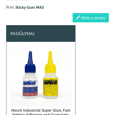
Pr.Nr.
Sticky Gum MAS
Write a review
PASIŪLYMAI
Hosch Industrial Super Glue, Fast
Setting Adhesive and Granulate,