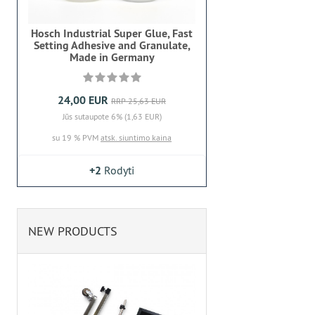
Hosch Industrial Super Glue, Fast
Setting Adhesive and Granulate,
Made in Germany
24,00 EUR
RRP 25,63 EUR
Jūs sutaupote 6% (1,63 EUR)
su 19 % PVM
atsk. siuntimo kaina
+2
Rodyti
NEW PRODUCTS