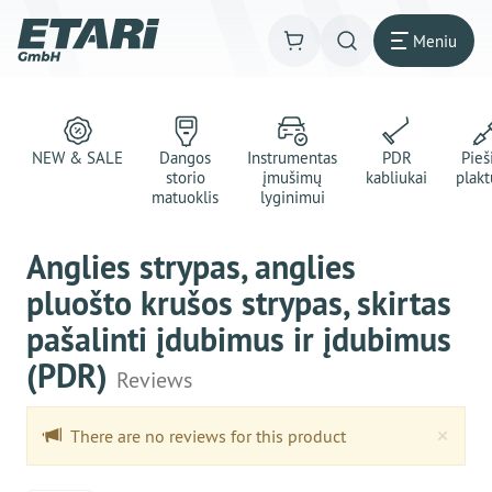
Meniu
NEW & SALE
Dangos
Instrumentas
PDR
Pie
storio
įmušimų
kabliukai
plakt
matuoklis
lyginimui
Anglies strypas, anglies
pluošto krušos strypas, skirtas
pašalinti įdubimus ir įdubimus
(PDR)
Reviews
Clo
×
There are no reviews for this product