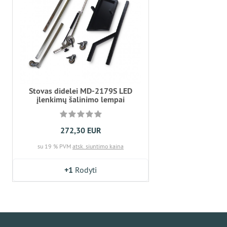
Stovas didelei MD-2179S LED
įlenkimų šalinimo lempai
272,30 EUR
su 19 % PVM
atsk. siuntimo kaina
+1
Rodyti