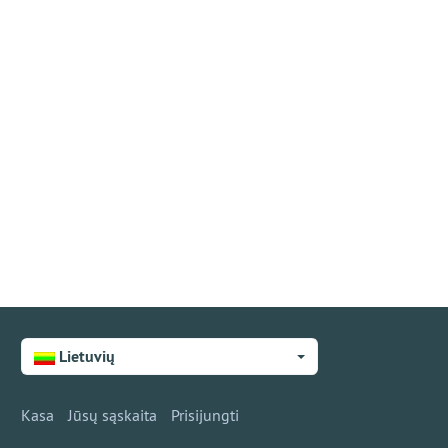
Lietuvių
Kasa
Jūsų sąskaita
Prisijungti