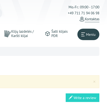
Mo.-Fr.: 09:00 - 17:00
+49 711 71 94 06 98
Kontaktas
Klijų lazdelės /
Šalti klijais
Meniu
Karšti klijai
PDR
Clos
×
Write a review