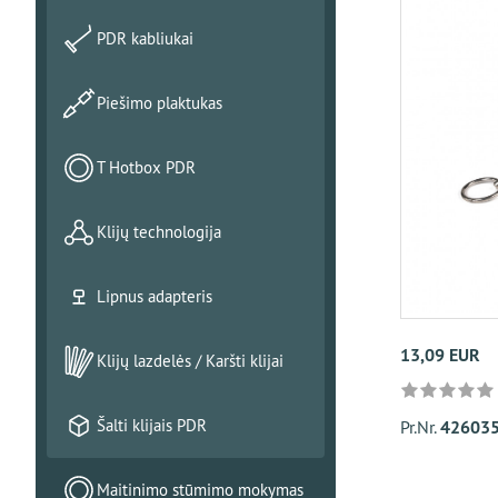
PDR kabliukai
Piešimo plaktukas
T Hotbox PDR
Klijų technologija
Lipnus adapteris
13,09 EUR
Klijų lazdelės / Karšti klijai
Šalti klijais PDR
Pr.Nr.
426035
Maitinimo stūmimo mokymas