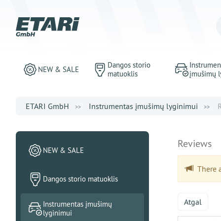
Dangos storio
Instrumen
NEW & SALE
matuoklis
įmušimų l
ETARI GmbH
Instrumentas įmušimų lyginimui
Reviews
NEW & SALE
There ar
Dangos storio matuoklis
Atgal
Instrumentas įmušimų
lyginimui