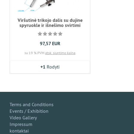
Viršutinė trikojo dalis su dujine
spyruokle ir išnešimo svirtimi
97,57 EUR
su 19 % PVM
atsk. siuntimo kaina
+1
Rodyti
Terms and Conditions
Events / Exhibition
Video Gallery
Impressum
kontaktai