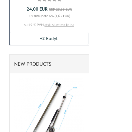
24,00 EUR
RRP 25,63 EUR
Jūs sutaupote 6% (1,63 EUR)
su 19 % PVM
atsk. siuntimo kaina
+2
Rodyti
NEW PRODUCTS