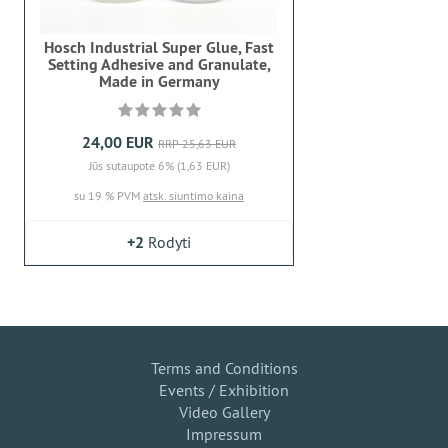
Hosch Industrial Super Glue, Fast
Setting Adhesive and Granulate,
Made in Germany
24,00 EUR
RRP 25,63 EUR
Jūs sutaupote 6% (1,63 EUR)
su 19 % PVM
atsk. siuntimo kaina
+2
Rodyti
Terms and Conditions
Events / Exhibition
Video Gallery
Impressum