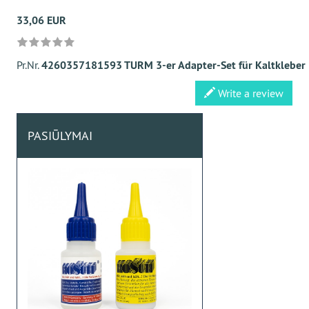
33,06 EUR
Pr.Nr.
4260357181593 TURM 3-er Adapter-Set für Kaltkleber
Write a review
PASIŪLYMAI