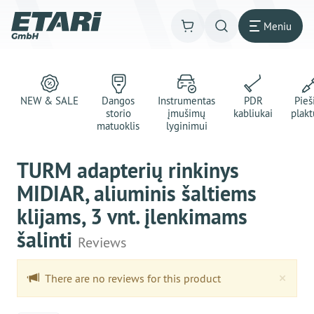
Meniu
NEW & SALE
Dangos
Instrumentas
PDR
Pie
storio
įmušimų
kabliukai
plakt
matuoklis
lyginimui
TURM adapterių rinkinys
MIDIAR, aliuminis šaltiems
klijams, 3 vnt. įlenkimams
šalinti
Reviews
Clo
×
There are no reviews for this product