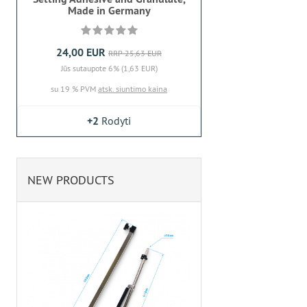
Made in Germany
24,00 EUR
RRP 25,63 EUR
Jūs sutaupote 6% (1,63 EUR)
su 19 % PVM
atsk. siuntimo kaina
+2
Rodyti
NEW PRODUCTS