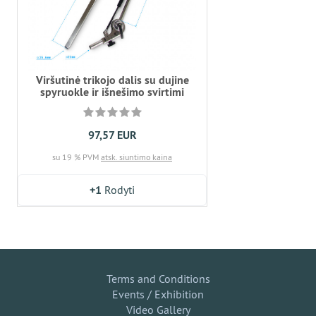
Viršutinė trikojo dalis su dujine
spyruokle ir išnešimo svirtimi
97,57 EUR
su 19 % PVM
atsk. siuntimo kaina
+1
Rodyti
Terms and Conditions
Events / Exhibition
Video Gallery