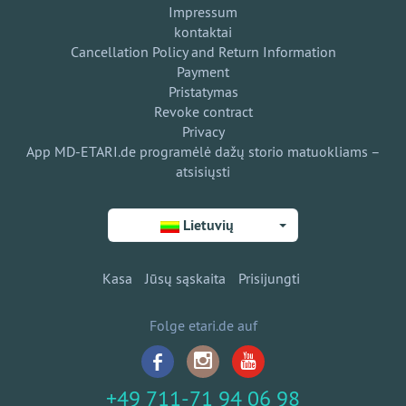
Impressum
kontaktai
Cancellation Policy and Return Information
Payment
Pristatymas
Revoke contract
Privacy
App MD-ETARI.de programėlė dažų storio matuokliams –
atsisiųsti
Lietuvių
Kasa
Jūsų sąskaita
Prisijungti
Folge etari.de auf
+49 711-71 94 06 98