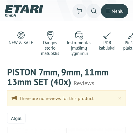
Meniu
NEW & SALE
Dangos
Instrumentas
PDR
Pie
storio
įmušimų
kabliukai
plakt
matuoklis
lyginimui
PISTON 7mm, 9mm, 11mm
13mm SET (40x)
Reviews
Clo
×
There are no reviews for this product
Atgal