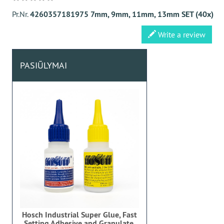
Pr.Nr.
4260357181975 7mm, 9mm, 11mm, 13mm SET (40x)
Write a review
PASIŪLYMAI
Hosch Industrial Super Glue, Fast
Setting Adhesive and Granulate,