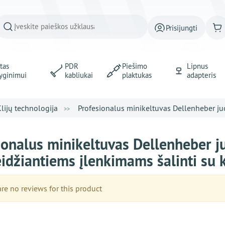
Prisijungti
tas
PDR
Piešimo
Lipnus
yginimui
kabliukai
plaktukas
adapteris
lijų technologija
Profesionalus minikeltuvas Dellenheber juo
ionalus minikeltuvas Dellenheber 
idžiantiems įlenkimams šalinti su 
e no reviews for this product