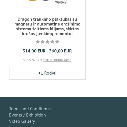
Dragon traukimo plaktukas su
magnetu ir automatine grąžinimo
sistema šaltiems klijams, skirtas
krušos įlenkimų remontui
314,00 EUR - 360,00 EUR
su 19 % PVM
atsk. siuntimo kaina
+1
Rodyti
Terms and Conditions
Events / Exhibition
Video Gallery