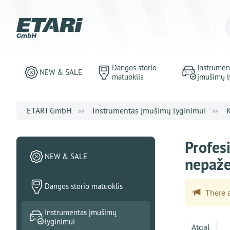
Dangos storio
Instrumen
NEW & SALE
matuoklis
įmušimų l
ETARI GmbH
Instrumentas įmušimų lyginimui
K
Profes
NEW & SALE
nepaže
Dangos storio matuoklis
There ar
Instrumentas įmušimų
lyginimui
Atgal