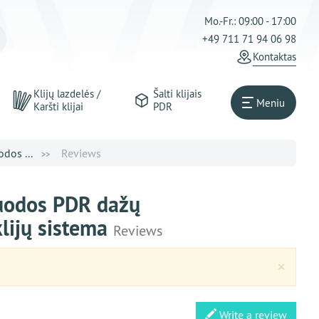
Mo.-Fr.: 09:00 - 17:00
+49 711 71 94 06 98
Kontaktas
Klijų lazdelės /
Šalti klijais
Meniu
Karšti klijai
PDR
dos ...
Reviews
juodos PDR dažų
klijų sistema
Reviews
Clos
×
Write a review