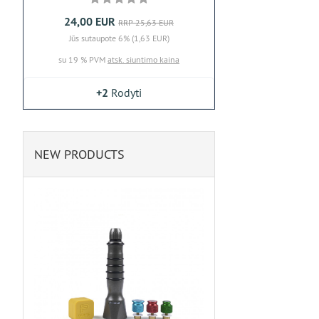
24,00 EUR
RRP 25,63 EUR
Jūs sutaupote 6% (1,63 EUR)
su 19 % PVM
atsk. siuntimo kaina
+2
Rodyti
NEW PRODUCTS