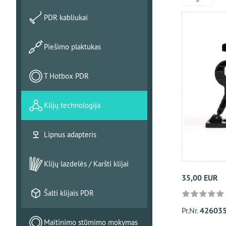
PDR kabliukai
Piešimo plaktukas
T Hotbox PDR
Klijų technologija
Lipnus adapteris
Klijų lazdelės / Karšti klijai
35,00 EUR
Šalti klijais PDR
Pr.Nr.
426035
Maitinimo stūmimo mokymas