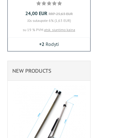
24,00 EUR
RRP 25,63 EUR
Jūs sutaupote 6% (1,63 EUR)
su 19 % PVM
atsk. siuntimo kaina
+2
Rodyti
NEW PRODUCTS