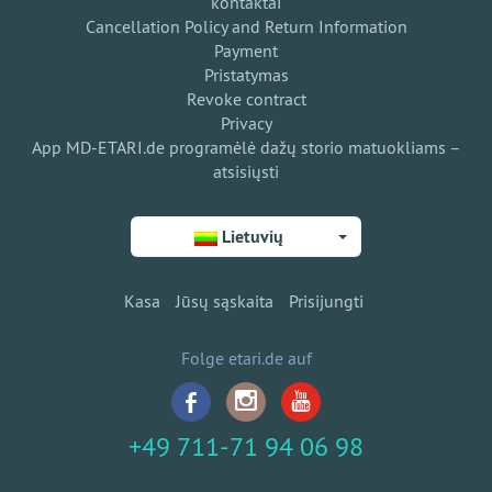
kontaktai
Cancellation Policy and Return Information
Payment
Pristatymas
Revoke contract
Privacy
App MD-ETARI.de programėlė dažų storio matuokliams –
atsisiųsti
Lietuvių
Kasa
Jūsų sąskaita
Prisijungti
Folge etari.de auf
+49 711-71 94 06 98