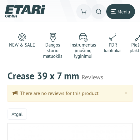
Meniu
NEW & SALE
Dangos
Instrumentas
PDR
Pie
storio
įmušimų
kabliukai
plakt
matuoklis
lyginimui
Crease 39 x 7 mm
Reviews
Clo
×
There are no reviews for this product
Atgal