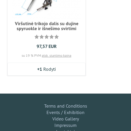
Viršutinė trikojo dalis su dujine
spyruokle ir išnešimo svirtimi
97,57 EUR
su 19 % PVM
atsk. siuntimo kaina
+1
Rodyti
Terms and Conditions
Events / Exhibition
Video Gallery
Impressum