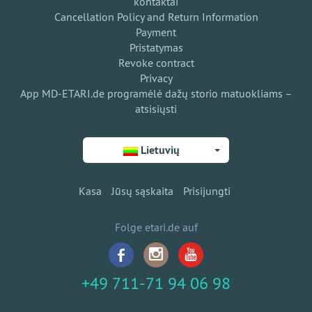
kontaktai
Cancellation Policy and Return Information
Payment
Pristatymas
Revoke contract
Privacy
App MD-ETARI.de programėlė dažų storio matuokliams –
atsisiųsti
Lietuvių
Kasa
Jūsų sąskaita
Prisijungti
Folge etari.de auf
+49 711-71 94 06 98