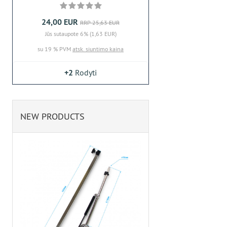
24,00 EUR
RRP 25,63 EUR
Jūs sutaupote 6% (1,63 EUR)
su 19 % PVM
atsk. siuntimo kaina
+2
Rodyti
NEW PRODUCTS