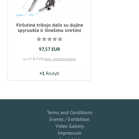
Viršutinė trikojo dalis su dujine
spyruokle ir išnešimo svirtimi
97,57 EUR
su 19 % PVM
atsk. siuntimo kaina
+1
Rodyti
Terms and Conditions
Events / Exhibition
Video Gallery
Impressum