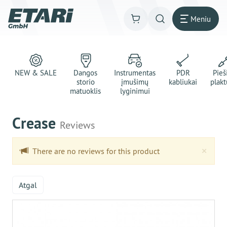
Meniu
NEW & SALE
Dangos
Instrumentas
PDR
Pie
storio
įmušimų
kabliukai
plakt
matuoklis
lyginimui
Crease
Reviews
Clo
×
There are no reviews for this product
Atgal