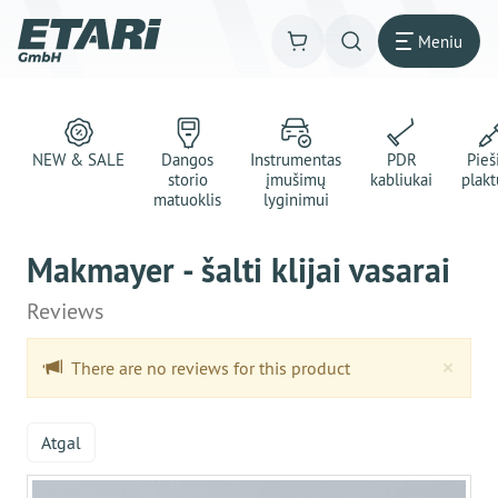
Meniu
NEW & SALE
Dangos
Instrumentas
PDR
Pie
storio
įmušimų
kabliukai
plakt
matuoklis
lyginimui
Makmayer - šalti klijai vasarai
Reviews
Clo
×
There are no reviews for this product
Atgal