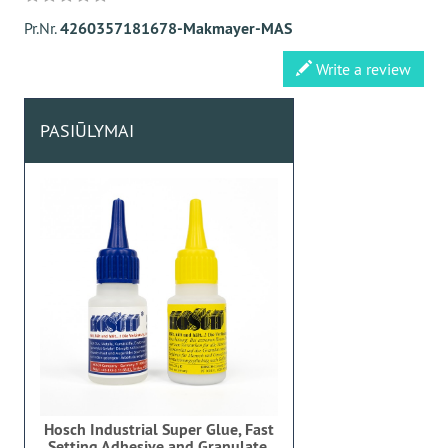
Pr.Nr.
4260357181678-Makmayer-MAS
Write a review
PASIŪLYMAI
Hosch Industrial Super Glue, Fast
Setting Adhesive and Granulate,