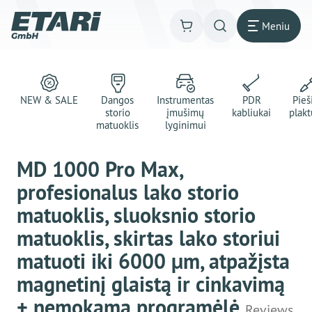
Meniu
NEW & SALE
Dangos
Instrumentas
PDR
Pie
storio
įmušimų
kabliukai
plakt
matuoklis
lyginimui
MD 1000 Pro Max,
profesionalus lako storio
matuoklis, sluoksnio storio
matuoklis, skirtas lako storiui
matuoti iki 6000 μm, atpažįsta
magnetinį glaistą ir cinkavimą
+ nemokama programėlė
Reviews