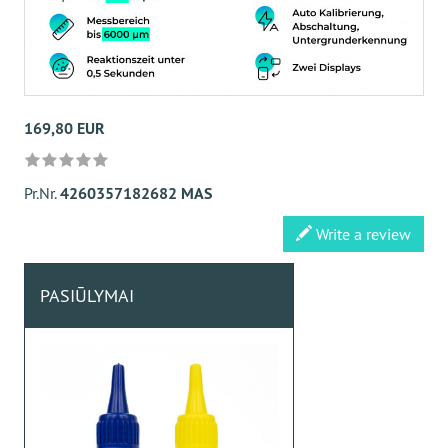
169,80 EUR
Pr.Nr.
4260357182682 MAS
Write a review
PASIŪLYMAI