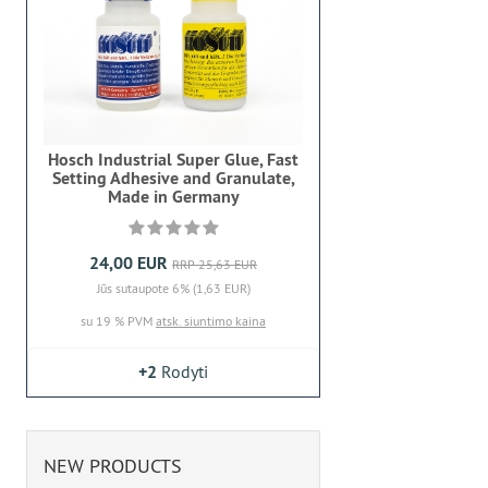
Hosch Industrial Super Glue, Fast
Setting Adhesive and Granulate,
Made in Germany
24,00 EUR
RRP 25,63 EUR
Jūs sutaupote 6% (1,63 EUR)
su 19 % PVM
atsk. siuntimo kaina
+2
Rodyti
NEW PRODUCTS